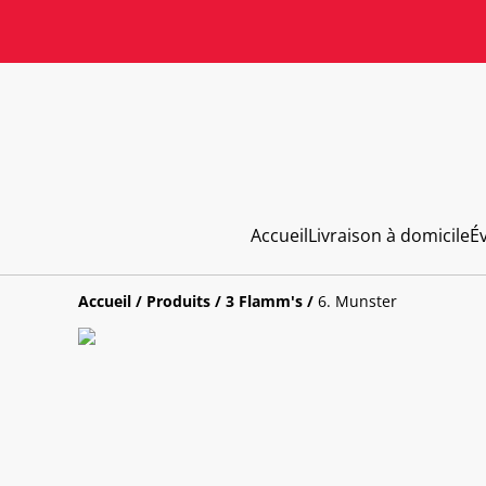
Accueil
Livraison à domicile
É
Accueil
/
Produits
/
3 Flamm's
/
6. Munster