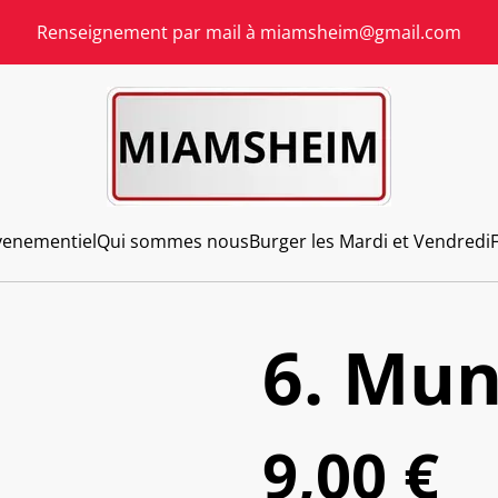
Renseignement par mail à miamsheim@gmail.com
venementiel
Qui sommes nous
Burger les Mardi et Vendredi
6. Mun
9,00 €