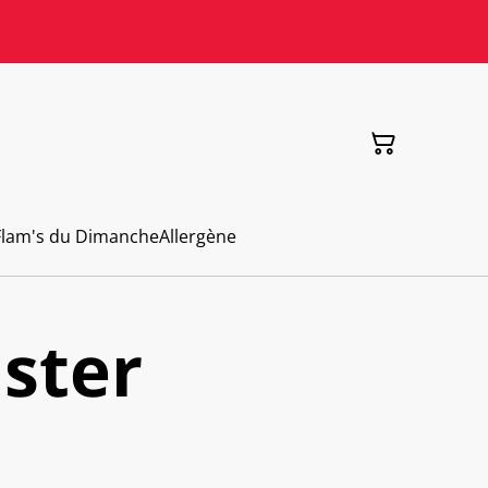
Flam's du Dimanche
Allergène
ster