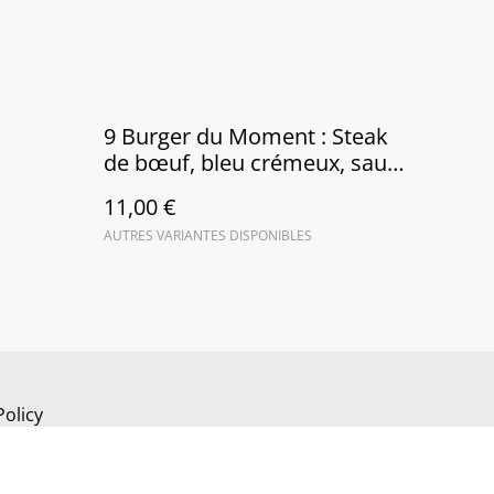
9 Burger du Moment : Steak
de bœuf, bleu crémeux, sauce
au noix légèrement poivrée
11,00 €
AUTRES VARIANTES DISPONIBLES
Policy